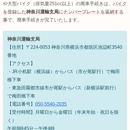
や大型バイク（排気量251cc以上）の廃車手続きは、
バイク
を登録した
神奈川運輸支局
にナンバープレートを返納する
事
で、廃車手続きが完了いたします。
神奈川運輸支局
【住所】〒224-0053 神奈川県横浜市都筑区池辺町
3540
番地
【アクセス】
・
JR
小机駅（横浜線）からバス（市が尾駅行）で梅田
橋下車
・東急田園都市線市が尾駅からバス（新横浜駅前行）
で梅田橋下車
【電話番号】
050-5540-2035
【受付時間】月曜日から金曜日（年末年始・祝日を除
く）
午前8時45分～午後4時