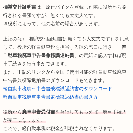
標識交付証明書
は、原付バイクを登録した際に役所から発
行される書類ですが、無くても大丈夫です。
※役所によって、他の名前の場合があります。
上記の4点（標識交付証明書は無くても大丈夫です）を用意
して、役所の軽自動車税を担当する課の窓口に行き、「
軽
自動車税廃車申告書兼標識返納書
」の用紙に記入すれば廃
車手続きを行う事ができます。
また、下記のリンクから全国で使用可能の軽自動車税廃車
申告書兼標識返納書のダウンロードもできます。
軽自動車税廃車申告書兼標識返納書のダウンロード
軽自動車税廃車申告書兼標識返納書の書き方
役所から
廃車申告受付書
を発行してもらえば、廃車手続き
が完了になります。
これで、軽自動車税の税金が課税されなくなります。