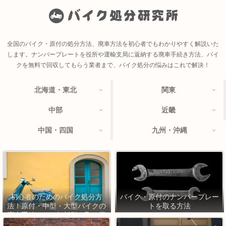
全国のバイク・原付の処分方法、廃車方法を初心者でもわかりやすく解説いた
します。ナンバープレートを役所や運輸支局に返納する廃車手続き方法、バイ
クを無料で回収してもらう業者まで、バイク処分の悩みはこれで解決！
北海道・東北
関東
中部
近畿
中国・四国
九州・沖縄
初心者のためのバイク処分方
バイク・原付のナンバープレー
法！原付・中型・大型バイクの
トを取る方法
廃車手続きから無料引き取り業
者まで