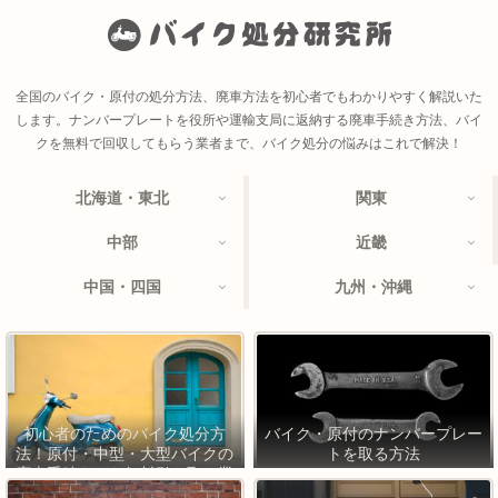
全国のバイク・原付の処分方法、廃車方法を初心者でもわかりやすく解説いた
します。ナンバープレートを役所や運輸支局に返納する廃車手続き方法、バイ
クを無料で回収してもらう業者まで、バイク処分の悩みはこれで解決！
北海道・東北
関東
中部
近畿
中国・四国
九州・沖縄
初心者のためのバイク処分方
バイク・原付のナンバープレー
法！原付・中型・大型バイクの
トを取る方法
廃車手続きから無料引き取り業
者まで