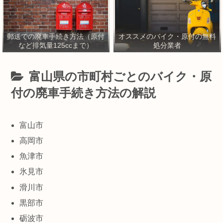
郵送での廃車手続き方法（原付
オススメのバイク・原付の無料
など排気量125ccまで）
処分業者
富山県の市町村ごとのバイク・原
付の廃車手続き方法の解説
富山市
高岡市
魚津市
氷見市
滑川市
黒部市
砺波市