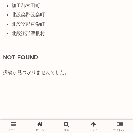
額田郡幸田町
北設楽郡設楽町
北設楽郡東栄町
北設楽郡豊根村
NOT FOUND
投稿が見つかりませんでした。
© 2020 バイク処分研究所.
メニュー
ホーム
検索
トップ
サイドバー