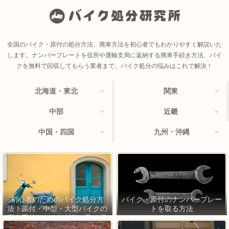
全国のバイク・原付の処分方法、廃車方法を初心者でもわかりやすく解説いた
します。ナンバープレートを役所や運輸支局に返納する廃車手続き方法、バイ
クを無料で回収してもらう業者まで、バイク処分の悩みはこれで解決！
北海道・東北
関東
中部
近畿
中国・四国
九州・沖縄
初心者のためのバイク処分方
バイク・原付のナンバープレー
法！原付・中型・大型バイクの
トを取る方法
廃車手続きから無料引き取り業
者まで