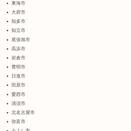
東海市
大府市
知多市
知立市
尾張旭市
高浜市
岩倉市
豊明市
日進市
田原市
愛西市
清須市
北名古屋市
弥富市
みよし市