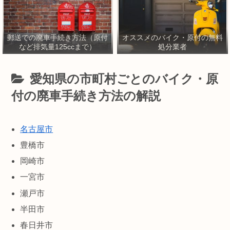
郵送での廃車手続き方法（原付
オススメのバイク・原付の無料
など排気量125ccまで）
処分業者
愛知県の市町村ごとのバイク・原
付の廃車手続き方法の解説
名古屋市
豊橋市
岡崎市
一宮市
瀬戸市
半田市
春日井市