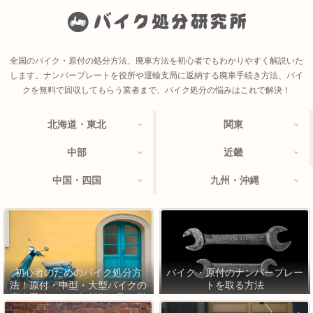
全国のバイク・原付の処分方法、廃車方法を初心者でもわかりやすく解説いた
します。ナンバープレートを役所や運輸支局に返納する廃車手続き方法、バイ
クを無料で回収してもらう業者まで、バイク処分の悩みはこれで解決！
北海道・東北
関東
中部
近畿
中国・四国
九州・沖縄
初心者のためのバイク処分方
バイク・原付のナンバープレー
法！原付・中型・大型バイクの
トを取る方法
廃車手続きから無料引き取り業
者まで