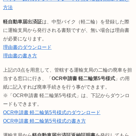
方法
軽自動車届出済証
は、中型バイク（軽二輪）を登録した際
に運輸支局から発行される書類ですが、無い場合は理由書
が必要になります。
理由書のダウンロード
理由書の書き方
上記の3点を用意して、管轄する運輸支局の二輪の廃車を担
当する窓口に行き、「
OCR申請書 軽二輪第5号様式
」の用
紙に記入すれば廃車手続きを行う事ができます。
※「OCR申請書 軽二輪第5号様式」は、下記からダウンロ
ードもできます。
OCR申請書 軽二輪第5号様式のダウンロード
OCR申請書 軽二輪第5号様式の書き方
運輸支局から
軽自動車届出済証返納証明書
を発行してもら