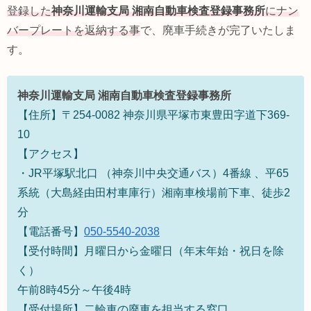
登録した
神奈川運輸支局
湘南自動車検査登録事務所
にナン
バープレートを返納する事
で、廃車手続きが完了いたしま
す。
神奈川運輸支局
湘南自動車検査登録事務所
【住所】〒254-0082 神奈川県平塚市東豊田字道下369-
10
【アクセス】
・
JR
平塚駅北口 （神奈川中央交通バス）4番線 、平
65
系統（大島経由田村車庫行）湘南車検場前下車、徒歩
2
分
【電話番号】
050-5540-2038
【受付時間】月曜日から金曜日（年末年始・祝日を除
く）
午前8時45分～午後4時
【受付場所】二輪車の廃車を担当する窓口