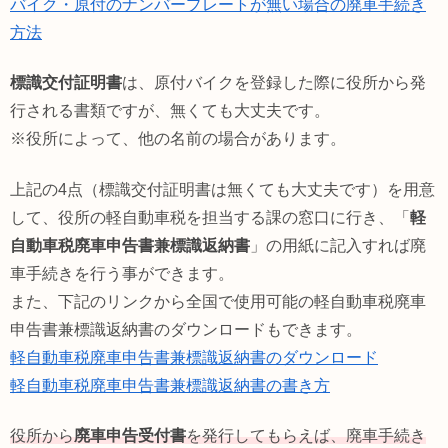
バイク・原付のナンバープレートが無い場合の廃車手続き
方法
標識交付証明書
は、原付バイクを登録した際に役所から発
行される書類ですが、無くても大丈夫です。
※役所によって、他の名前の場合があります。
上記の4点（標識交付証明書は無くても大丈夫です）を用意
して、役所の軽自動車税を担当する課の窓口に行き、「
軽
自動車税廃車申告書兼標識返納書
」の用紙に記入すれば廃
車手続きを行う事ができます。
また、下記のリンクから全国で使用可能の軽自動車税廃車
申告書兼標識返納書のダウンロードもできます。
軽自動車税廃車申告書兼標識返納書のダウンロード
軽自動車税廃車申告書兼標識返納書の書き方
役所から
廃車申告受付書
を発行してもらえば、廃車手続き