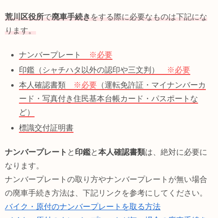
荒川区役所
で
廃車手続き
をする際に必要なものは下記にな
ります。
ナンバープレート
※必要
印鑑（シャチハタ以外の認印や三文判）
※必要
本人確認書類
※必要
（運転免許証・マイナンバーカ
ード・写真付き住民基本台帳カード・パスポートな
ど）
標識交付証明書
ナンバープレート
と
印鑑
と
本人確認書類
は、絶対に必要に
なります。
ナンバープレートの取り方やナンバープレートが無い場合
の廃車手続き方法は、下記リンクを参考にしてください。
バイク・原付のナンバープレートを取る方法