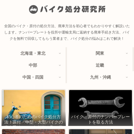
全国のバイク・原付の処分方法、廃車方法を初心者でもわかりやすく解説いた
します。ナンバープレートを役所や運輸支局に返納する廃車手続き方法、バイ
クを無料で回収してもらう業者まで、バイク処分の悩みはこれで解決！
北海道・東北
関東
中部
近畿
中国・四国
九州・沖縄
初心者のためのバイク処分方
バイク・原付のナンバープレー
法！原付・中型・大型バイクの
トを取る方法
廃車手続きから無料引き取り業
者まで