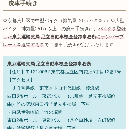
廃車手続き
東京都荒川区で中型バイク（排気量126cc～250cc）や大型
バイク（排気量251cc以上）の廃車手続きは、
バイクを登録
した
東京運輸支局
足立自動車検査登録事務所
にナンバープ
レートを返納する事
で、廃車手続きが完了いたします。
東京運輸支局
足立自動車検査登録事務所
【住所】〒121-0062 東京都足立区南花畑5丁目12番1号
【アクセス】
・ＪＲ常磐線・東京メトロ千代田線「綾瀬駅」
西口3番ポール 東武バス （六町駅・足立車検場経
由）竹の塚駅東口行「足立車検場」下車
・東武伊勢崎線「竹の塚駅」
東口
2
番ポール 東武バス （足立車検場・六町駅経
由）綾瀬駅行「足立車検場」下車