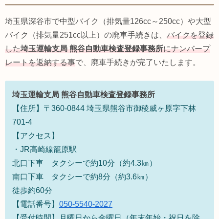
埼玉県深谷市で中型バイク（排気量126cc～250cc）や大型
バイク（排気量251cc以上）の廃車手続きは、
バイクを登録
した
埼玉運輸支局
熊谷自動車検査登録事務所
にナンバープ
レートを返納する事
で、廃車手続きが完了いたします。
埼玉運輸支局
熊谷自動車検査登録事務所
【住所】〒360-0844 埼玉県熊谷市御稜威ヶ原字下林
701-4
【アクセス】
・JR高崎線籠原駅
北口下車 タクシーで約10分（約4.3㎞）
南口下車 タクシーで約8分（約3.6㎞）
徒歩約60分
【電話番号】
050-5540-2027
【受付時間】月曜日から金曜日（年末年始・祝日を除