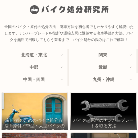
全国のバイク・原付の処分方法、廃車方法を初心者でもわかりやすく解説いた
します。ナンバープレートを役所や運輸支局に返納する廃車手続き方法、バイ
クを無料で回収してもらう業者まで、バイク処分の悩みはこれで解決！
北海道・東北
関東
中部
近畿
中国・四国
九州・沖縄
初心者のためのバイク処分方
バイク・原付のナンバープレー
法！原付・中型・大型バイクの
トを取る方法
廃車手続きから無料引き取り業
者まで