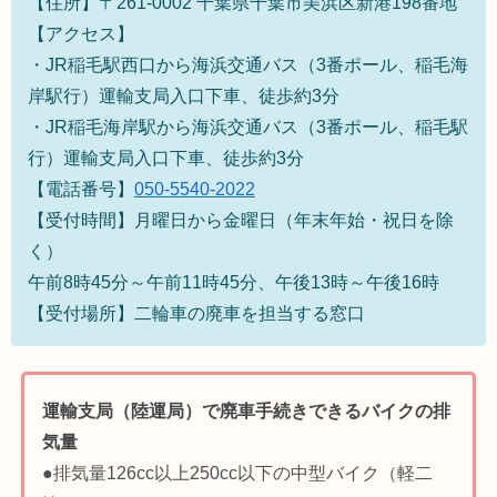
【住所】〒261-0002 千葉県千葉市美浜区新港
198
番地
【アクセス】
・
JR
稲毛駅西口から海浜交通バス（
3
番ポール、稲毛海
岸駅行）運輸支局入口下車、徒歩約
3
分
・
JR
稲毛海岸駅から海浜交通バス（
3
番ポール、稲毛駅
行）運輸支局入口下車、徒歩約
3
分
【電話番号】
050-5540-2022
【受付時間】月曜日から金曜日（年末年始・祝日を除
く）
午前8時45分～午前11時45分、午後13時～午後16時
【受付場所】二輪車の廃車を担当する窓口
運輸支局（陸運局）で廃車手続きできるバイクの排
気量
●排気量126cc以上250cc以下の中型バイク（軽二