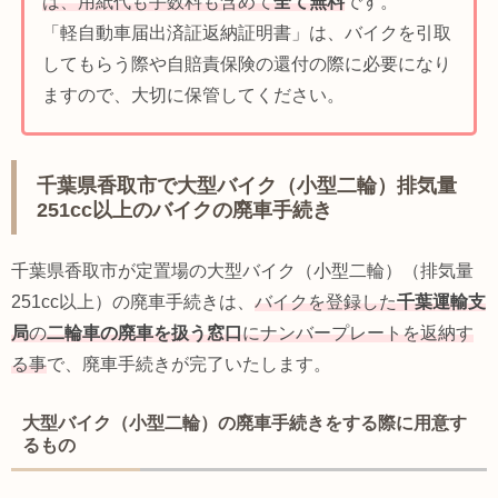
は、用紙代も手数料も含めて
全て無料
です。
「軽自動車届出済証返納証明書」は、バイクを引取
してもらう際や自賠責保険の還付の際に必要になり
ますので、大切に保管してください。
千葉県香取市で大型バイク（小型二輪）排気量
251cc以上のバイクの廃車手続き
千葉県香取市が定置場の大型バイク（小型二輪）（排気量
251cc以上）の廃車手続きは、
バイクを登録した
千葉運輸支
局
の
二輪車の廃車を扱う窓口
にナンバープレートを返納す
る事
で、廃車手続きが完了いたします。
大型バイク（小型二輪）の廃車手続きをする際に用意す
るもの