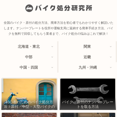
全国のバイク・原付の処分方法、廃車方法を初心者でもわかりやすく解説いた
します。ナンバープレートを役所や運輸支局に返納する廃車手続き方法、バイ
クを無料で回収してもらう業者まで、バイク処分の悩みはこれで解決！
北海道・東北
関東
中部
近畿
中国・四国
九州・沖縄
初心者のためのバイク処分方
バイク・原付のナンバープレー
法！原付・中型・大型バイクの
トを取る方法
廃車手続きから無料引き取り業
者まで