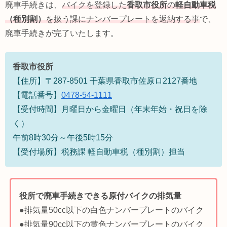
廃車手続きは、
バイクを登録した
香取市
役所
の
軽自動車税
（種別割）
を扱う課にナンバープレートを返納する事
で、
廃車手続きが完了いたします。
香取市役所
【住所】〒287-8501 千葉県香取市佐原ロ2127番地
【電話番号】
0478-54-1111
【受付時間】月曜日から金曜日（年末年始・祝日を除
く）
午前8時30分～午後5時15分
【受付場所】税務課 軽自動車税（種別割）担当
役所で廃車手続きできる原付バイクの排気量
●排気量50cc以下の白色ナンバープレートのバイク
●排気量90cc以下の黄色ナンバープレートのバイク