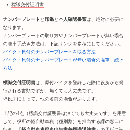
標識交付証明書
ナンバープレート
と
印鑑
と
本人確認書類
は、絶対に必要に
なります。
ナンバープレートの取り方やナンバープレートが無い場合
の廃車手続き方法は、下記リンクを参考にしてください。
バイク・原付のナンバープレートを取る方法
バイク・原付のナンバープレートが無い場合の廃車手続き
方法
標識交付証明書
は、原付バイクを登録した際に役所から発
行される書類ですが、無くても大丈夫です。
※役所によって、他の名前の場合があります。
上記の4点（標識交付証明書は無くても大丈夫です）を用意
して、役所の軽自動車税（種別割）を担当する課の窓口に
行き、「
軽自動車税廃車申告書兼標識返納書
」の用紙に記